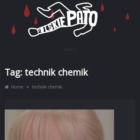
Skip
to
content
POLSKIE PATO
Menu
Tag:
technik chemik
»
Home
technik chemik