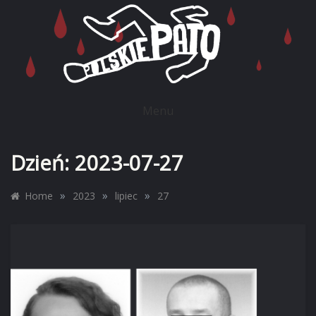
Skip
to
content
POLSKIE PATO
Menu
Dzień:
2023-07-27
»
»
»
Home
2023
lipiec
27