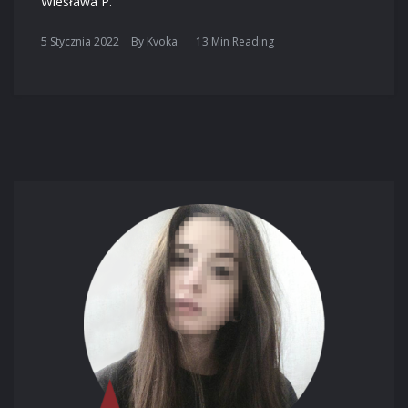
Wiesława P.
5 Stycznia 2022
By
Kvoka
13 Min Reading