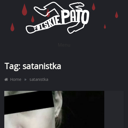
Skip
to
content
POLSKIE PATO
Menu
Tag:
satanistka
»
Home
satanistka