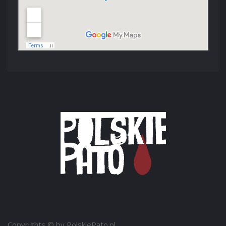
Copyrights © by PolskiePato.pl