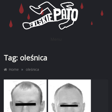
Skip
to
content
POLSKIE PATO
Menu
Tag:
oleśnica
»
Home
oleśnica