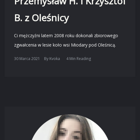
Przemysław H. i Krzysztof
B. z Oleśnicy
Ci mężczyźni latem 2008 roku dokonali zbiorowego
zgwałcenia w lesie koło wsi Miodary pod Oleśnicą.
30 Marca 2021
By
Kvoka
4 Min Reading