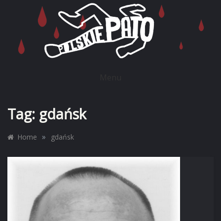
Skip
to
content
POLSKIE PATO
Menu
Tag:
gdańsk
»
Home
gdańsk