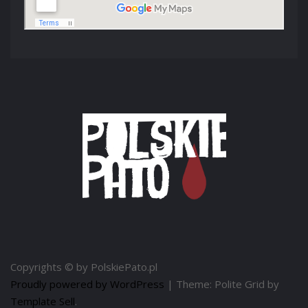
Copyrights © by PolskiePato.pl
Proudly powered by WordPress
|
Theme: Polite Grid by
Template Sell
.