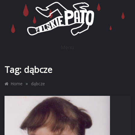
Skip
to
content
POLSKIE PATO
Menu
Tag:
dąbcze
»
Home
dąbcze