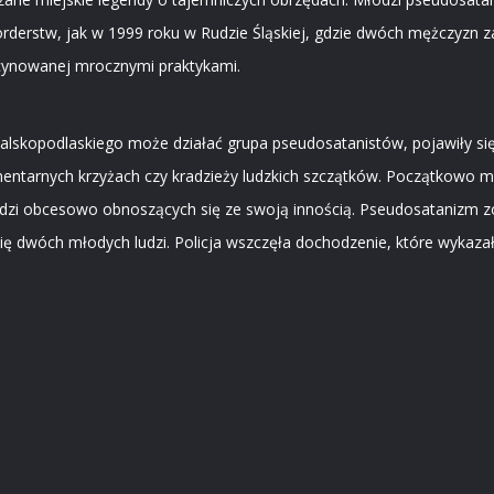
morderstw, jak w 1999 roku w Rudzie Śląskiej, gdzie dwóch mężczyzn 
scynowanej mrocznymi praktykami.
ialskopodlaskiego może działać grupa pseudosatanistów, pojawiły si
arnych krzyżach czy kradzieży ludzkich szczątków. Początkowo mun
ludzi obcesowo obnoszących się ze swoją innością. Pseudosatanizm z
ię dwóch młodych ludzi. Policja wszczęła dochodzenie, które wykaza