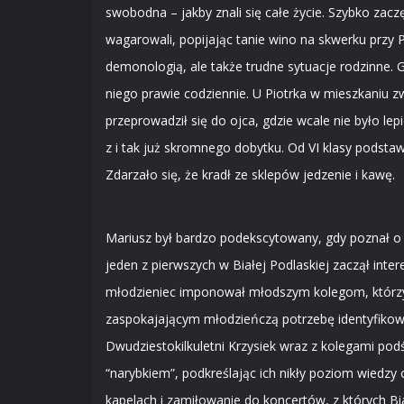
swobodna – jakby znali się całe życie. Szybko zac
wagarowali, popijając tanie wino na skwerku przy 
demonologią, ale także trudne sytuacje rodzinne. 
niego prawie codziennie. U Piotrka w mieszkaniu zwy
przeprowadził się do ojca, gdzie wcale nie było le
z i tak już skromnego dobytku. Od VI klasy podstaw
Zdarzało się, że kradł ze sklepów jedzenie i kawę.
Mariusz był bardzo podekscytowany, gdy poznał o 
jeden z pierwszych w Białej Podlaskiej zaczął int
młodzieniec imponował młodszym kolegom, którzy d
zaspokajającym młodzieńczą potrzebę identyfikowani
Dwudziestokilkuletni Krzysiek wraz z kolegami podś
“narybkiem”, podkreślając ich nikły poziom wiedzy o
kapelach i zamiłowanie do koncertów, z których Bi