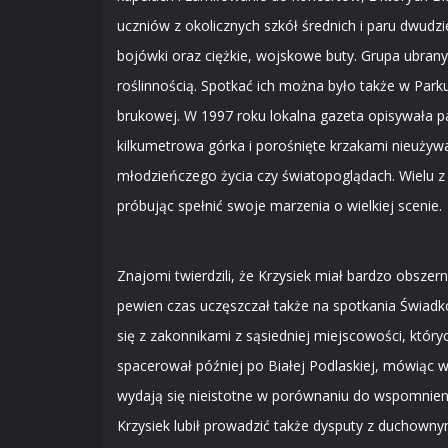
uczniów z okolicznych szkół średnich i paru dwudzie
bojówki oraz ciężkie, wojskowe buty. Grupa ubrany
roślinnością. Spotkać ich można było także w Park
brukowej. W 1997 roku lokalna gazeta opisywała pa
kilkumetrowa górka i porośnięte krzakami nieużywan
młodzieńczego życia czy światopoglądach. Wielu z 
próbując spełnić swoje marzenia o wielkiej scenie.
Znajomi twierdzili, że Krzysiek miał bardzo obszer
pewien czas uczęszczał także na spotkania Świadków
się z zakonnikami z sąsiedniej miejscowości, któr
spacerował później po Białej Podlaskiej, mówiąc w
wydają się nieistotne w porównaniu do wspomnieni
Krzysiek lubił prowadzić także dysputy z duchownymi