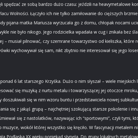
zęli spędzać ze sobą bardzo dużo czasu: jeździli na heavymetalowe ko
Placu Wolności. Łączyło ich nie tylko zamiłowanie do cięższych brzmi
Gdy pijana matka Mariusza wyrzucała go z domu, chłopak nocami ucie
kle nie było nikogo. Jego rodzicielka wpadała w cug i znikała bez śladu
piej – musiał pilnować, czy szemrane towarzystwo od kieliszka, które 
ówki wychowywał się sam, nikt zbytnio nie interesował się jego losem 
ponad 6 lat starszego Krzyśka. Dużo o nim słyszał – wiele miejskic
eresować się muzyką z nurtu metalu i towarzyszącej jej otoczce mroku
oszukiwali się w nim wzoru buntu i przedstawiciela nowej subkultu
a się z jakąś grupą – najchętniej szokującą starsze pokolenie i inną
miewał się z nastolatków, nazywając ich “sportowymi”, czyli tymi, kt
 muzyce, wokół której wszystko się kręciło. W fascynacji metalem nie 
ała Podlaska XX wieku poniekąd słynęła. Do grupy lokalnych metalow