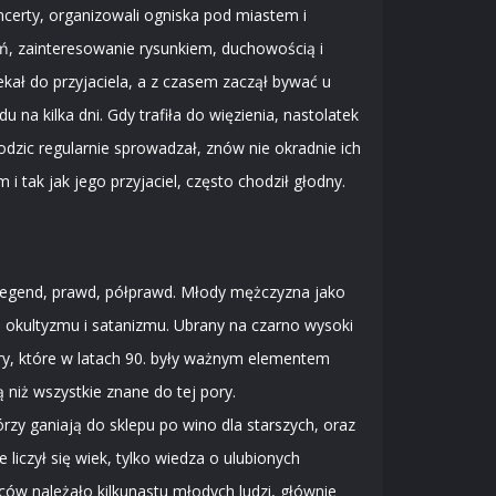
ncerty, organizowali ogniska pod miastem i
eń, zainteresowanie rysunkiem, duchowością i
kał do przyjaciela, a z czasem zaczął bywać u
 na kilka dni. Gdy trafiła do więzienia, nastolatek
rodzic regularnie sprowadzał, znów nie okradnie ich
i tak jak jego przyjaciel, często chodził głodny.
h legend, prawd, półprawd. Młody mężczyzna jako
, okultyzmu i satanizmu. Ubrany na czarno wysoki
ry, które w latach 90. były ważnym elementem
 niż wszystkie znane do tej pory.
órzy ganiają do sklepu po wino dla starszych, oraz
liczył się wiek, tylko wiedza o ulubionych
ców należało kilkunastu młodych ludzi, głównie