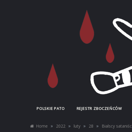
Skip
to
content
POLSKIE PATO
POLSKIE PATO
REJESTR ZBOCZEŃCÓW
»
»
»
»
Home
2022
luty
28
Bialscy sataniś