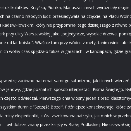
stokilkulatków. Krzyśka, Piotrka, Mariusza i innych wyróżniały długie
ch na czarno młodych ludzi przesiadywała najczęściej na Placu Wolnoś
u Radziwiłłowskim, który nie przypominał tego dzisiejszego z równo p
rk przy ulicy Warszawskiej jako „pojedyncze, wysokie drzewa, pomięd
e od lat boisko”. Właśnie tam przy wódce z mety, tanim winie lub sk
nich wolny czas spędzało także w garażach i w kanciapach, gdzie gra
ną wiedzę zarówno na temat samego satanizmu, jak i innych wierzeń. Do
 Jehowy, gdzie poznał ich sposób interpretacji Pisma Świętego. Był ży
ych często odwiedzał. Pierwszego dnia wiosny jeden z braci klasztorn
szystkim dumnie “Szczęść Boże!”. Późniejsze konsekwencje, które za t
a miny ekspedientki, która zszokowana patrzyła, jak mnich w przebr
 i był dobrze znany przez księży w Białej Podlaskiej. Nie ukrywał się