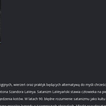
ijnych, wierzeń oraz praktyk będących alternatywą do myśli chrześcija
a, Antona Szandora LaVeya. Satanizm LaVeyański stawia człowieka na 
jedzenia kotów. W latach 90. błędne rozumienie satanizmu jako kultu
ane miejskie legendy o tajemniczych obrzędach. Młodzi pseudosatan