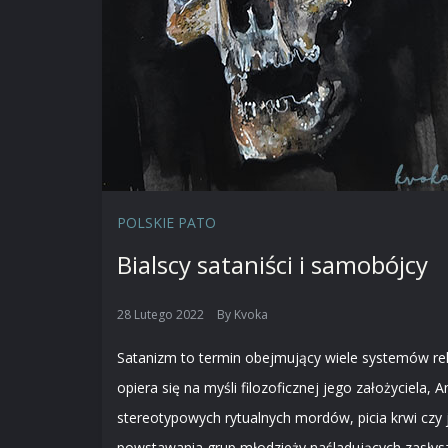
POLSKIE PATO
Bialscy sataniści i samobójcy
28 Lutego 2022
By
Kvoka
Satanizm to termin obejmujący wiele systemów relig
opiera się na myśli filozoficznej jego założyciel
stereotypowych rytualnych mordów, picia krwi czy 
powstawania grup młodzieży naśladujących zasłysz