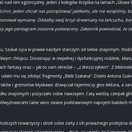
awiać nad nim egzorcyzmy. Jeden z kolegów Krzyśka na łamach „Słowa
inni. Jeden chciał nas poczęstować jabłkami, ale nie wzięliśmy, b
oponował wymianę. Oddałby swój krzyż drewniany na łańcuchu, bard
 czy jego pentagram zostanie poświęcony. Zakonnik powiedział, że t
u. Szukał ojca w prawie każdym starszym od siebie znajomym. Rodzic 
liwym chłopcu. Dorastając w niepełnej i dysfunkcyjnej rodzinie, Mariu
ach fantasy oraz – jak to sam określał – „z dreszczykiem”. Z bibliote
udało mu się zdobyć fragmenty „Biblii Szatana”. Dzieło Antona Sza
ków i grzmotów błyskawic dźwięczał tajemniczy głos lektora, a zar
 kilku znajomych i pożyczało sobie nawzajem. Całą wiedzę czerpali g
e współwyznawcami tanie wino zwane podstawowym napojem bialskich 
dszych towarzyszy i stroił sobie żarty z ich poważnego podejścia do
 najwyższy stopień wtajemniczenia – drugi, co czyniło go kapłanem. Pi