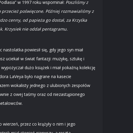
 Podlasia” w 1997 roku wspominał:
Poszliśmy z
o przecież poświęcone. Później rozmawialiśmy z
zo cenny, od papieża go dostał, za Krzyśka
ak. Krzysiek nie oddał pentagramu.
nastolatka powiesił się, gdy jego syn miał
sz uciekał w świat fantazji: muzykę, sztukę i
ki wypożyczał dużo książek i miał pokaźną kolekcję
ndora LaVeya było nagrane na kasecie
azem wokalisty jednego z ulubionych zespołów
łównie z owej taśmy oraz od niezastąpionego
metalowców.
 wierzeń, przez co krążyły o nim i jego
otrek miał stopień pierwszy, a reszta –