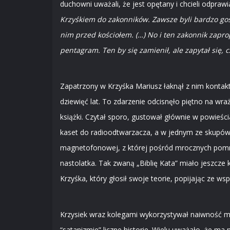
duchowni uważali, że jest opętany i chcieli odpr
Krzyśkiem do zakonników. Zawsze byli bardzo gośc
nim przed kościołem. (…) No i ten zakonnik zapr
pentagram. Ten by się zamienił, ale zapytał się,
Zapatrzony w Krzyśka Mariusz łaknął z nim kontakt
dziewięć lat. To zdarzenie odcisnęło piętno na wraż
książki. Czytał sporo, gustował głównie w powieści
kaset do radioodtwarzacza, a w jednym ze skupów 
magnetofonowej, z której pośród mrocznych pomru
nastolatka. Tak zwaną „Biblię Kata” miało jeszcze
Krzyśka, który głosił swoje teorie, popijając z
Krzysiek wraz kolegami wykorzystywał naiwność mło
“satanizmie” liczne historie. Wielu uważało, że ma