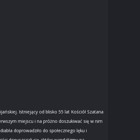
ńskiej. Istniejący od blisko 55 lat Kościół Szatana
pierwszym miejscu i na próżno doszukiwać się w nim
 diabła doprowadziło do społecznego lęku i
iści dopuszczali się aktów wandalizmu na