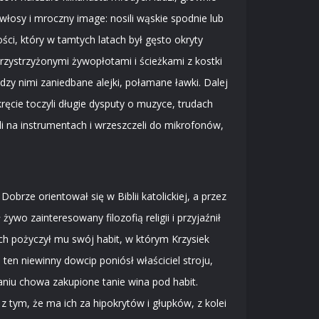
 włosy i mroczny image: nosili wąskie spodnie lub
ci, który w tamtych latach był gęsto okryty
rzystrzyżonymi żywopłotami i ścieżkami z kostki
zy nimi zaniedbane alejki, połamane ławki. Dalej
ręcie toczyli długie dysputy o muzyce, trudach
li na instrumentach i wrzeszczeli do mikrofonów,
brze orientował się w Biblii katolickiej, a przez
wo zainteresowany filozofią religii i przyjaźnił
ych pożyczył mu swój habit, w którym Krzysiek
en niewinny dowcip poniósł właściciel stroju,
aniu chowa zakupione tanie wina pod habit.
 z tym, że ma ich za hipokrytów i głupków, z kolei